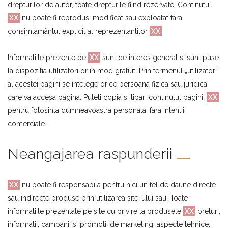
drepturilor de autor, toate drepturile fiind rezervate. Continutul
XX
nu poate fi reprodus, modificat sau exploatat fara
consimtamântul explicit al reprezentantilor
XX
Informatiile prezente pe
XX
sunt de interes general si sunt puse
la dispozitia utilizatorilor în mod gratuit. Prin termenul „utilizator”
al acestei pagini se întelege orice persoana fizica sau juridica
care va accesa pagina. Puteti copia si tipari continutul paginii
XX
pentru folosinta dumneavoastra personala, fara intentii
comerciale.
Neangajarea raspunderii
XX
nu poate fi responsabila pentru nici un fel de daune directe
sau indirecte produse prin utilizarea site-ului sau. Toate
informatiile prezentate pe site cu privire la produsele
XX
preturi,
informatii, campanii si promotii de marketing, aspecte tehnice,