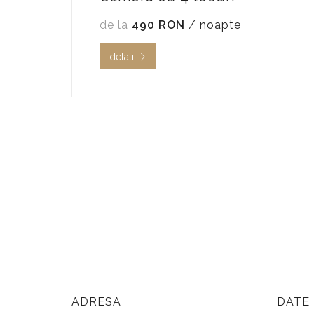
de la
490 RON
/ noapte
detalii
ADRESA
DATE