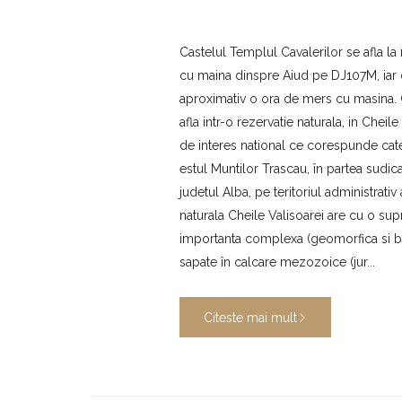
Castelul Templul Cavalerilor se afla l
cu maina dinspre Aiud pe DJ107M, iar d
aproximativ o ora de mers cu masina. 
afla intr-o rezervatie naturala, in Cheile 
de interes national ce corespunde categ
estul Muntilor Trascau, în partea sudic
judetul Alba, pe teritoriul administrati
naturala Cheile Valisoarei are cu o sup
importanta complexa (geomorfica si bot
sapate în calcare mezozoice (jur...
Citeste mai mult