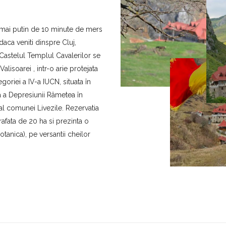
a mai putin de 10 minute de mers
aca veniti dinspre Cluj,
Castelul Templul Cavalerilor se
Valisoarei , intr-o arie protejata
oriei a IV-a IUCN, situata în
a a Depresiunii Râmetea în
v al comunei Livezile. Rezervatia
rafata de 20 ha si prezinta o
anica), pe versantii cheilor