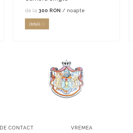
de la
300 RON
/ noapte
detalii
 DE CONTACT
VREMEA